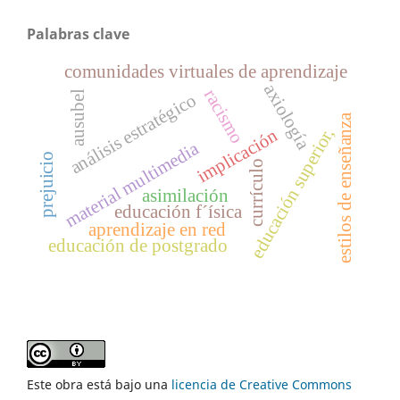
Palabras clave
comunidades virtuales de aprendizaje
axiología
racismo
ausubel
análisis estratégico
estilos de enseñanza
educación superior,
implicación
material multimedia
prejuicio
currículo
asimilación
educación f´ísica
aprendizaje en red
educación de postgrado
Este obra está bajo una
licencia de Creative Commons