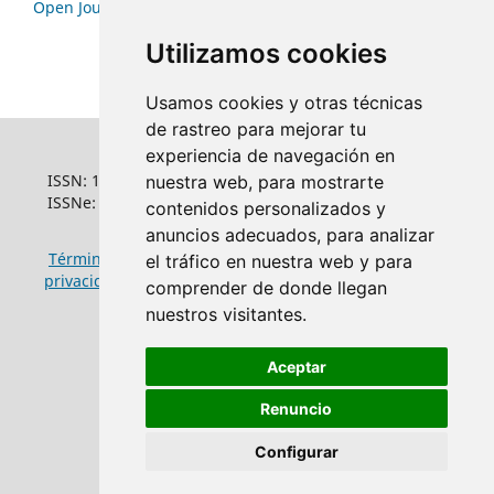
Open Journal Systems
Utilizamos cookies
Usamos cookies y otras técnicas
de rastreo para mejorar tu
experiencia de navegación en
ISSN: 1022-6508
nuestra web, para mostrarte
ISSNe: 1681-5653
contenidos personalizados y
anuncios adecuados, para analizar
Términos y condiciones de uso
|
Política de
el tráfico en nuestra web y para
privacidad
|
Política de cookies
comprender de donde llegan
nuestros visitantes.
Aceptar
Renuncio
Configurar