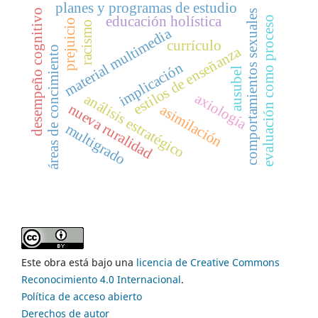
planes y programas de estudio
desempeño cognitivo
comportamientos sexuales
educación holística
evaluación como proceso
prejuicio
racismo
material multimedia
currículo
estilos de enseñanza
áreas de concimiento
implicación
ausubel
axiología
análisis estratégico
nueva ruralidad
asimilación
multigrado
Este obra está bajo una
licencia de Creative Commons
Reconocimiento 4.0 Internacional
.
Política de acceso abierto
Derechos de autor