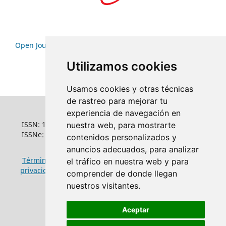
Open Journal Systems
Utilizamos cookies
Usamos cookies y otras técnicas
de rastreo para mejorar tu
experiencia de navegación en
ISSN: 1022-6508
nuestra web, para mostrarte
ISSNe: 1681-5653
contenidos personalizados y
anuncios adecuados, para analizar
Términos y condiciones de uso
|
Política de
el tráfico en nuestra web y para
privacidad
|
Política de cookies
comprender de donde llegan
nuestros visitantes.
Aceptar