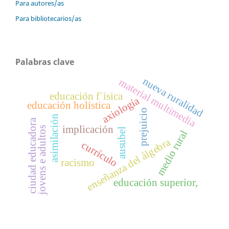
Para autores/as
Para bibliotecarios/as
Palabras clave
nueva ruralidad
material multimedia
educación f´ísica
axiología
educación holística
prejuicio
asimilación
ciudad educadora
implicación
jovens e adultos
ausubel
medio rural
enseñanza del álgebra
currículo
racismo
educación superior,