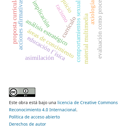
prejuicio
evaluación como proceso
comportamientos sexuales
proposta curricular
acciones afirmativas
implicación
axiología
racismo
material multimedia
currículo
análisis estratégico
áreas de concimiento
educación f´ísica
asimilación
Este obra está bajo una
licencia de Creative Commons
Reconocimiento 4.0 Internacional
.
Política de acceso abierto
Derechos de autor