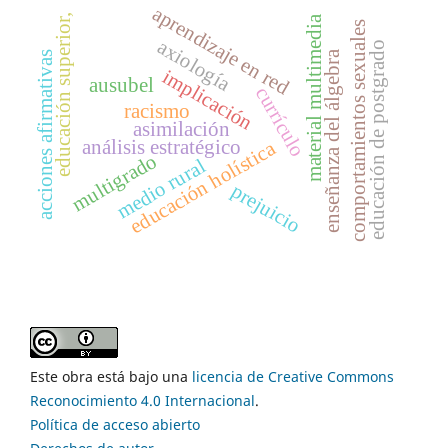
aprendizaje en red
educación superior,
material multimedia
comportamientos sexuales
axiología
educación de postgrado
enseñanza del álgebra
acciones afirmativas
implicación
ausubel
currículo
racismo
asimilación
análisis estratégico
educación holística
multigrado
medio rural
prejuicio
Este obra está bajo una
licencia de Creative Commons
Reconocimiento 4.0 Internacional
.
Política de acceso abierto