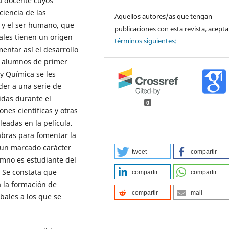
a docente cuyos
iencia de las
Aquellos autores/as que tengan
a y el ser humano, que
publicaciones con esta revista, acepta
les tienen un origen
términos siguientes:
entar así el desarrollo
A alumnos de primer
y Química se les
er a una serie de
idas durante el
0
ones científicas y otras
eadas en la película.
abras para fomentar la
 un marcado carácter
tweet
compartir
umno es estudiante del
 Se constata que
compartir
compartir
 la formación de
compartir
mail
bales a los que se