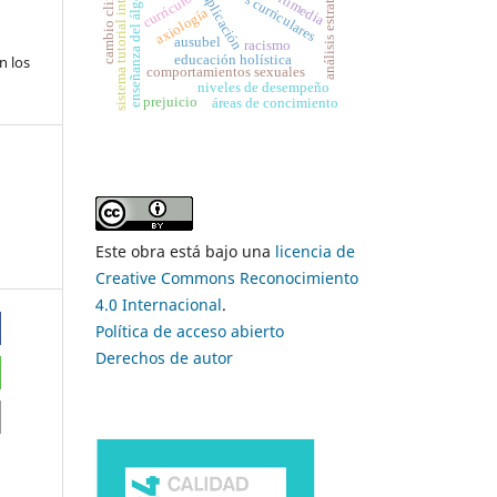
sistema tutorial inteligente
cambio climático
contenidos curriculares
análisis estratégico
enseñanza del álgebra
implicación
currículo
axiología
ausubel
racismo
educación holística
n los
comportamientos sexuales
niveles de desempeño
prejuicio
áreas de concimiento
Este obra está bajo una
licencia de
Creative Commons Reconocimiento
4.0 Internacional
.
Política de acceso abierto
Derechos de autor