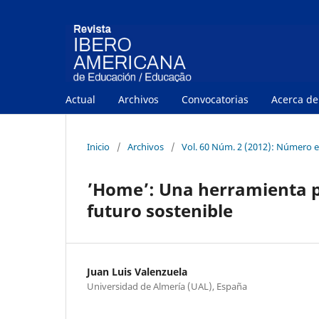
Actual
Archivos
Convocatorias
Acerca d
Inicio
/
Archivos
/
Vol. 60 Núm. 2 (2012): Número e
’Home’: Una herramienta pa
futuro sostenible
Juan Luis Valenzuela
Universidad de Almería (UAL), España