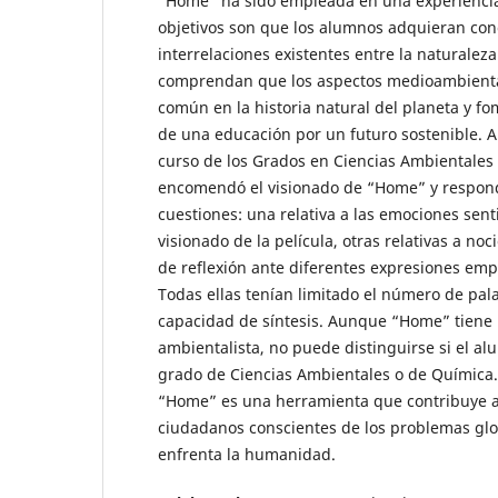
“Home” ha sido empleada en una experienci
objetivos son que los alumnos adquieran conc
interrelaciones existentes entre la naturalez
comprendan que los aspectos medioambienta
común en la historia natural del planeta y fom
de una educación por un futuro sostenible. 
curso de los Grados en Ciencias Ambientales 
encomendó el visionado de “Home” y respond
cuestiones: una relativa a las emociones sent
visionado de la película, otras relativas a noci
de reflexión ante diferentes expresiones empl
Todas ellas tenían limitado el número de pal
capacidad de síntesis. Aunque “Home” tiene
ambientalista, no puede distinguirse si el al
grado de Ciencias Ambientales o de Química.
“Home” es una herramienta que contribuye a
ciudadanos conscientes de los problemas glo
enfrenta la humanidad.