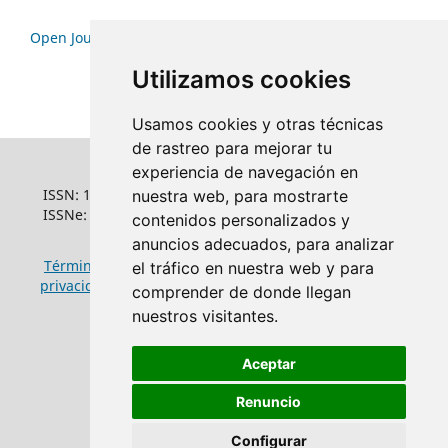
Open Journal Systems
Utilizamos cookies
Usamos cookies y otras técnicas
de rastreo para mejorar tu
experiencia de navegación en
ISSN: 1022-6508
nuestra web, para mostrarte
ISSNe: 1681-5653
contenidos personalizados y
anuncios adecuados, para analizar
Términos y condiciones de uso
|
Política de
el tráfico en nuestra web y para
privacidad
|
Política de cookies
comprender de donde llegan
nuestros visitantes.
Aceptar
Renuncio
Configurar