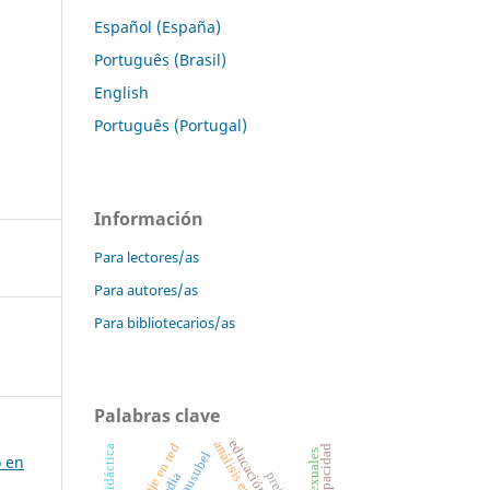
Español (España)
Português (Brasil)
English
Português (Portugal)
Información
Para lectores/as
Para autores/as
Para bibliotecarios/as
Palabras clave
ausubel
o en