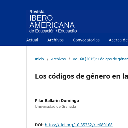
Actual
Archivos
Convocatorias
Acerca d
Inicio
/
Archivos
/
Vol. 68 (2015): Códigos de género
Los códigos de género en l
Pilar Ballarín Domingo
Universidad de Granada
DOI:
https://doi.org/10.35362/rie680168