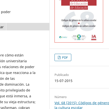
; poder
tar
obre cómo están
PDF
ión universitaria
 relaciones de poder
ica que reacciona a la
Publicado
ión de las
15-07-2015
 de dominación. La
to privilegiado de
que está inmersa, a
Número
e su vieja estructura;
Vol. 68 (2015): Códigos de géner
trasforman, cobran
la cultura escolar