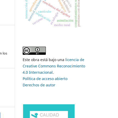
educación holística
análisis estratégico
aprendizaje en red
personas con discapacidad
interacción didáctica
comportamientos sexuales
prejuicio
material multimedia
enseñanza del álgebra
currículo
implicación
axiología
racismo
asimilación
medio rural
n los
Este obra está bajo una
licencia de
Creative Commons Reconocimiento
4.0 Internacional
.
Política de acceso abierto
Derechos de autor