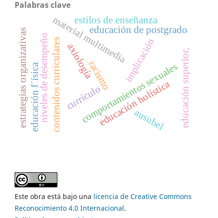
Palabras clave
material multimedia
estilos de enseñanza
educación de postgrado
estrategias organizativas
niveles de desempeño
implicación
contenidos curriculares
axiología
educación superior,
racismo
comportamientos sexuales
educación f´ísica
educación holística
currículo
ausubel
Este obra está bajo una
licencia de Creative Commons
Reconocimiento 4.0 Internacional
.