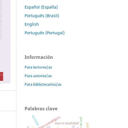
Español (España)
Português (Brasil)
English
Português (Portugal)
Información
Para lectores/as
Para autores/as
Para bibliotecarios/as
Palabras clave
racismo
análisis estratégico
nueva ruralidad