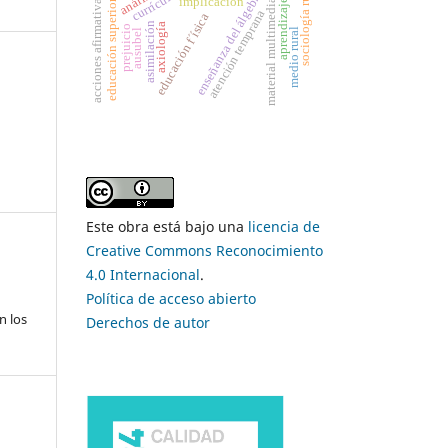
aprendizaje en red
sociología rural
currículo
enseñanza del álgebra
acciones afirmativas
implicación
educación superior,
material multimedia
atención temprana
educación f´ísica
asimilación
axiología
prejuicio
medio rural
ausubel
Este obra está bajo una
licencia de
Creative Commons Reconocimiento
4.0 Internacional
.
Política de acceso abierto
n los
Derechos de autor