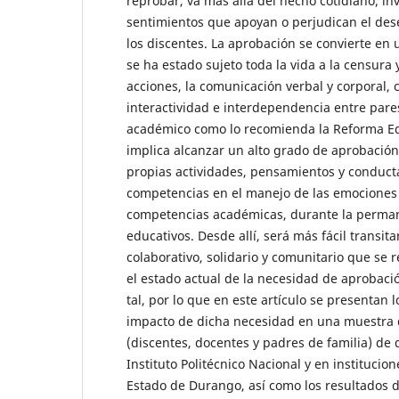
reprobar, va más allá del hecho cotidiano; i
sentimientos que apoyan o perjudican el d
los discentes. La aprobación se convierte e
se ha estado sujeto toda la vida a la censura 
acciones, la comunicación verbal y corporal, c
interactividad e interdependencia entre pares
académico como lo recomienda la Reforma Ed
implica alcanzar un alto grado de aprobación
propias actividades, pensamientos y conducta
competencias en el manejo de las emociones a
competencias académicas, durante la perman
educativos. Desde allí, será más fácil transita
colaborativo, solidario y comunitario que se 
el estado actual de la necesidad de aprobac
tal, por lo que en este artículo se presentan 
impacto de dicha necesidad en una muestra 
(discentes, docentes y padres de familia) de 
Instituto Politécnico Nacional y en institucio
Estado de Durango, así como los resultados d