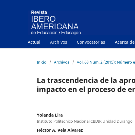
Actual
Archivos
Convocatorias
Acerca d
Inicio
/
Archivos
/
Vol. 68 Núm. 2 (2015): Número e
La trascendencia de la ap
impacto en el proceso de 
Yolanda Lira
Instituto Politécnico Nacional CIIDIR Unidad Durango
Héctor A. Vela Alvarez