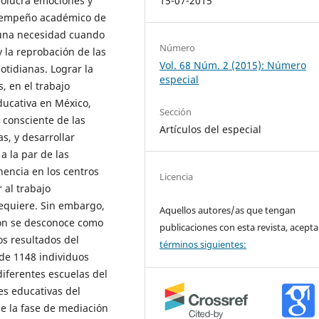
nvolucra emociones y
15-07-2015
esempeño académico de
n una necesidad cuando
Número
y la reprobación de las
Vol. 68 Núm. 2 (2015): Número
otidianas. Lograr la
especial
, en el trabajo
ucativa en México,
Sección
 consciente de las
Artículos del especial
s, y desarrollar
 la par de las
encia en los centros
Licencia
r al trabajo
requiere. Sin embargo,
Aquellos autores/as que tengan
ión se desconoce como
publicaciones con esta revista, acepta
los resultados del
términos siguientes:
de 1148 individuos
diferentes escuelas del
nes educativas del
e la fase de mediación