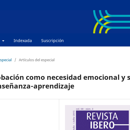
e
Indexada
Suscripción
special
/
Artículos del especial
robación como necesidad emocional y 
enseñanza-aprendizaje