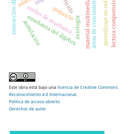
interacción didáctica
currículo
áreas de concimiento
lectura comprensiva
material multimedia
aprendizaje en red
estilos de enseñanza
prejuicio
enseñanza del álgebra
axiología
asimilación
Este obra está bajo una
licencia de Creative Commons
Reconocimiento 4.0 Internacional
.
Política de acceso abierto
Derechos de autor