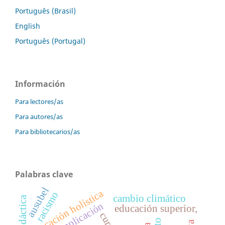
Português (Brasil)
English
Português (Portugal)
Información
Para lectores/as
Para autores/as
Para bibliotecarios/as
Palabras clave
ausubel
educación holística
racismo
cambio climático
implicación
educación superior,