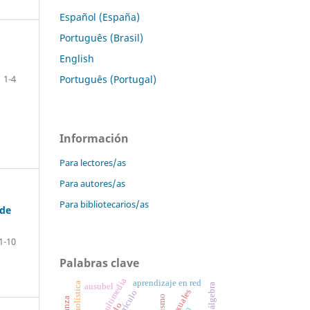
Español (España)
Português (Brasil)
English
Português (Portugal)
1-4
Información
Para lectores/as
Para autores/as
Para bibliotecarios/as
 de
1-10
Palabras clave
aprendizaje en red
ausubel
currículo
racismo