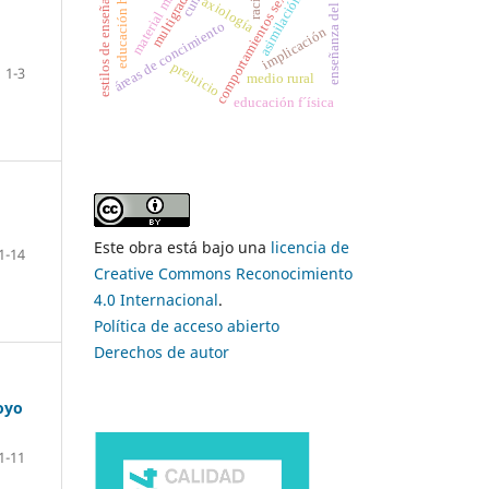
material multimedia
educación holística
enseñanza del álgebra
comportamientos sexuales
estilos de enseñanza
multigrado
asimilación
axiología
áreas de concimiento
implicación
prejuicio
1-3
medio rural
educación f´ísica
Este obra está bajo una
licencia de
1-14
Creative Commons Reconocimiento
4.0 Internacional
.
Política de acceso abierto
Derechos de autor
oyo
1-11