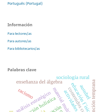
Português (Portugal)
Información
Para lectores/as
Para autores/as
Para bibliotecarios/as
Palabras clave
sociología rural
enseñanza del álgebra
atención temprana
educación f´ísica
ausubel
contenidos curriculares
material multimedia
racismo
actividades académicas
análisis estratégico
educación holística