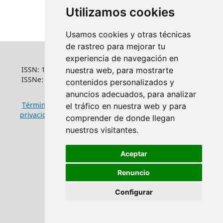
Utilizamos cookies
Usamos cookies y otras técnicas
de rastreo para mejorar tu
experiencia de navegación en
ISSN: 1022-6508
nuestra web, para mostrarte
ISSNe: 1681-5653
contenidos personalizados y
anuncios adecuados, para analizar
Términos y condiciones de uso
|
Política de
el tráfico en nuestra web y para
privacidad
|
Política de cookies
comprender de donde llegan
nuestros visitantes.
Aceptar
Renuncio
Configurar