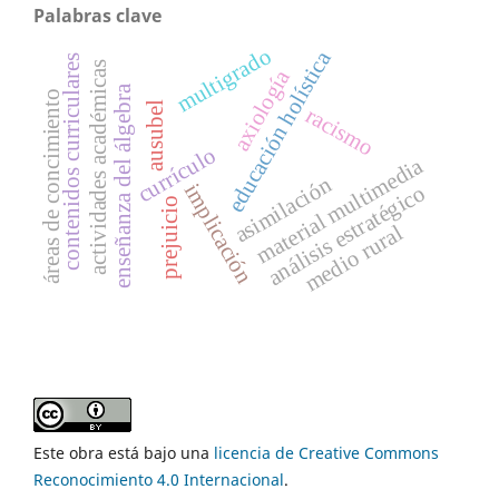
Palabras clave
multigrado
educación holística
contenidos curriculares
actividades académicas
axiología
enseñanza del álgebra
áreas de concimiento
ausubel
racismo
currículo
material multimedia
asimilación
implicación
análisis estratégico
prejuicio
medio rural
Este obra está bajo una
licencia de Creative Commons
Reconocimiento 4.0 Internacional
.