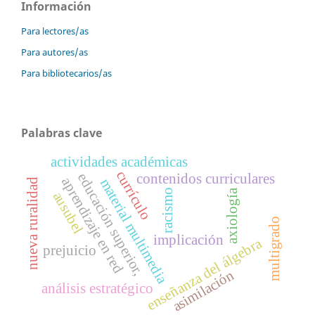
Información
Para lectores/as
Para autores/as
Para bibliotecarios/as
Palabras clave
actividades académicas
currículo
educación superior,
contenidos curriculares
aprendizaje en red
material multimedia
nueva ruralidad
axiología
racismo
ausubel
multigrado
implicación
enseñanza del álgebra
prejuicio
asimilación
análisis estratégico