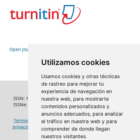
Open Journal Systems
Utilizamos cookies
Usamos cookies y otras técnicas
de rastreo para mejorar tu
experiencia de navegación en
ISSN: 1022-6508
nuestra web, para mostrarte
ISSNe: 1681-5653
contenidos personalizados y
anuncios adecuados, para analizar
Términos y condiciones de uso
|
Política de
el tráfico en nuestra web y para
privacidad
|
Política de cookies
comprender de donde llegan
nuestros visitantes.