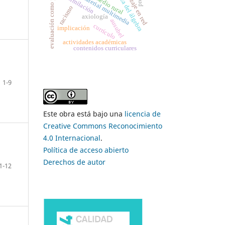
enseñanza del álgebra
evaluación como proceso
aprendizaje en red
material multimedia
asimilación
medio rural
racismo
axiología
ausubel
currículo
implicación
actividades académicas
contenidos curriculares
1-9
Este obra está bajo una
licencia de
Creative Commons Reconocimiento
4.0 Internacional
.
Política de acceso abierto
Derechos de autor
1-12