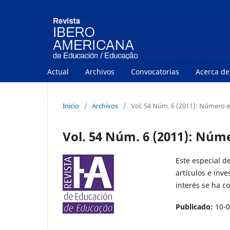
Actual
Archivos
Convocatorias
Acerca d
Inicio
/
Archivos
/
Vol. 54 Núm. 6 (2011): Número e
Vol. 54 Núm. 6 (2011): Núm
Este especial d
artículos e inv
interés se ha c
Publicado:
10-