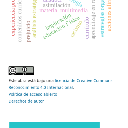
estrategias organizativas
experiencia profesional
acciones afirmativas
contenidos curriculares
análisis estratégico
aprendizaje en red
asimilación
material multimedia
implicación
educación f´ísica
currículo
racismo
prejuicio
Este obra está bajo una
licencia de Creative Commons
Reconocimiento 4.0 Internacional
.
Política de acceso abierto
Derechos de autor