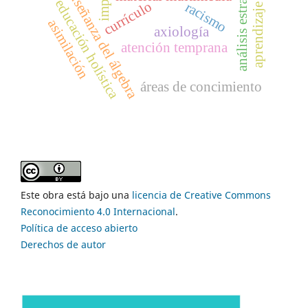
aprendizaje en red
análisis estratégico
enseñanza del álgebra
educación holística
currículo
racismo
asimilación
axiología
atención temprana
áreas de concimiento
Este obra está bajo una
licencia de Creative Commons
Reconocimiento 4.0 Internacional
.
Política de acceso abierto
Derechos de autor