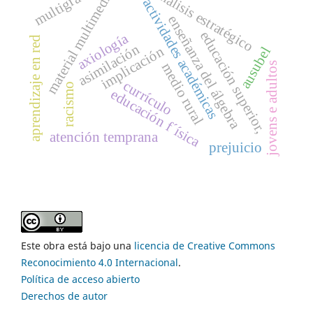
multigrado
análisis estratégico
material multimedia
actividades académicas
enseñanza del álgebra
educación superior,
axiología
aprendizaje en red
asimilación
implicación
ausubel
jovens e adultos
medio rural
currículo
racismo
educación f´ísica
atención temprana
prejuicio
Este obra está bajo una
licencia de Creative Commons
Reconocimiento 4.0 Internacional
.
Política de acceso abierto
Derechos de autor