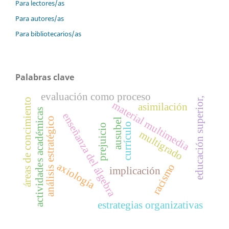
Para lectores/as
Para autores/as
Para bibliotecarios/as
Palabras clave
evaluación como proceso
educación superior,
áreas de concimiento
material multimedia
asimilación
actividades académicas
enseñanza del álgebra
análisis estratégico
ausubel
currículo
prejuicio
multigrado
axiología
racismo
implicación
estrategias organizativas