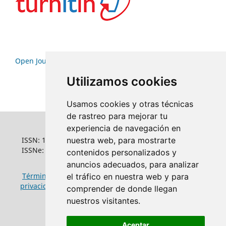
Open Journal Systems
Utilizamos cookies
Usamos cookies y otras técnicas
de rastreo para mejorar tu
experiencia de navegación en
ISSN: 1022-6508
nuestra web, para mostrarte
ISSNe: 1681-5653
contenidos personalizados y
anuncios adecuados, para analizar
Términos y condiciones de uso
|
Política de
el tráfico en nuestra web y para
privacidad
|
Política de cookies
comprender de donde llegan
nuestros visitantes.
Aceptar