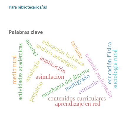
Para bibliotecarios/as
Palabras clave
ausubel
educación holística
racismo
educación f´ísica
análisis estratégico
actividades académicas
sociología rural
material multimedia
implicación
medio rural
axiología
enseñanza del álgebra
multigrado
asimilación
currículo
prejuicio
contenidos curriculares
aprendizaje en red