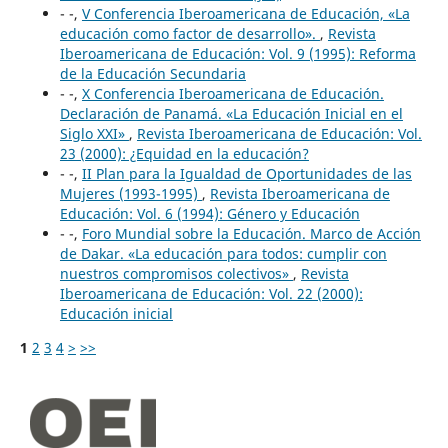
- -,
V Conferencia Iberoamericana de Educación, «La
educación como factor de desarrollo».
,
Revista
Iberoamericana de Educación: Vol. 9 (1995): Reforma
de la Educación Secundaria
- -,
X Conferencia Iberoamericana de Educación.
Declaración de Panamá. «La Educación Inicial en el
Siglo XXI»
,
Revista Iberoamericana de Educación: Vol.
23 (2000): ¿Equidad en la educación?
- -,
II Plan para la Igualdad de Oportunidades de las
Mujeres (1993-1995)
,
Revista Iberoamericana de
Educación: Vol. 6 (1994): Género y Educación
- -,
Foro Mundial sobre la Educación. Marco de Acción
de Dakar. «La educación para todos: cumplir con
nuestros compromisos colectivos»
,
Revista
Iberoamericana de Educación: Vol. 22 (2000):
Educación inicial
1
2
3
4
>
>>