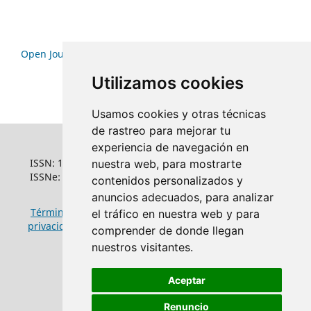
Open Journal Systems
Utilizamos cookies
Usamos cookies y otras técnicas
de rastreo para mejorar tu
experiencia de navegación en
ISSN: 1022-6508
nuestra web, para mostrarte
ISSNe: 1681-5653
contenidos personalizados y
anuncios adecuados, para analizar
Términos y condiciones de uso
|
Política de
el tráfico en nuestra web y para
privacidad
|
Política de cookies
comprender de donde llegan
nuestros visitantes.
Aceptar
Renuncio