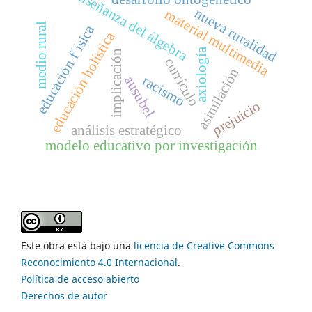
enseñanza del álgebra
nueva ruralidad
material multimedia
medio rural
educación f´ísica
educación holística
axiología
implicación
currículo
asimilación
racismo
ausubel
prejuicio
análisis estratégico
modelo educativo por investigación
Este obra está bajo una
licencia de Creative Commons
Reconocimiento 4.0 Internacional
.
Política de acceso abierto
Derechos de autor