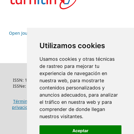
Open Journal Systems
Utilizamos cookies
Usamos cookies y otras técnicas
de rastreo para mejorar tu
experiencia de navegación en
ISSN: 1022-6508
nuestra web, para mostrarte
ISSNe: 1681-5653
contenidos personalizados y
anuncios adecuados, para analizar
Términos y condiciones de uso
|
Política de
el tráfico en nuestra web y para
privacidad
|
Política de cookies
comprender de donde llegan
nuestros visitantes.
Aceptar