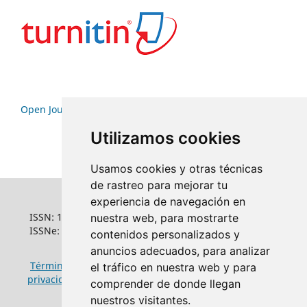
Open Journal Systems
Utilizamos cookies
Usamos cookies y otras técnicas
de rastreo para mejorar tu
experiencia de navegación en
ISSN: 1022-6508
nuestra web, para mostrarte
ISSNe: 1681-5653
contenidos personalizados y
anuncios adecuados, para analizar
Términos y condiciones de uso
|
Política de
el tráfico en nuestra web y para
privacidad
|
Política de cookies
comprender de donde llegan
nuestros visitantes.