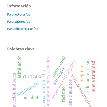
Información
Para lectores/as
Para autores/as
Para bibliotecarios/as
Palabras clave
medio rural
asimilación
comportamientos sexuales
educación f´ísica
enseñanza del álgebra
nueva ruralidad
prejuicio
axiología
material multimedia
análisis estratégico
educación holística
currículo
jovens e adultos
implicación
racismo
ausubel