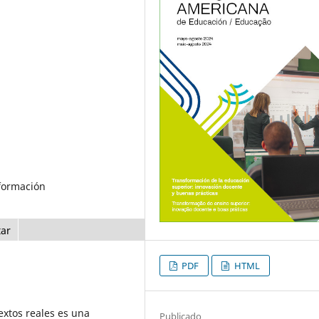
 formación
tar
PDF
HTML
extos reales es una
Publicado