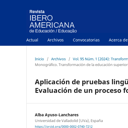
Actual
Archivos
Convocatorias
Acerca d
Inicio
/
Archivos
/
Vol. 95 Núm. 1 (2024): Transfor
Monográfico. Transformación de la educación superior
Aplicación de pruebas lingü
Evaluación de un proceso 
Alba Ayuso-Lanchares
Universidad de Valladolid (UVa), España
https://orcid.org/0000-0002-0740-7212