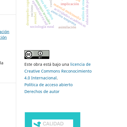
comportamientos sexuales
educación de postgrado
enseñanza del álgebra
estilos de enseñanza
desempeño cognitivo
currículo
aprendizaje en red
implicación
material multimedia
racismo
actividades académicas
atención temprana
ausubel
sociología rural
asimilación
ación
ción
la
Este obra está bajo una
licencia de
Creative Commons Reconocimiento
4.0 Internacional
.
Política de acceso abierto
Derechos de autor