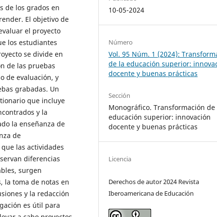
s de los grados en
10-05-2024
ender. El objetivo de
evaluar el proyecto
Número
ue los estudiantes
Vol. 95 Núm. 1 (2024): Transform
royecto se divide en
de la educación superior: innova
ión de las pruebas
docente y buenas prácticas
so de evaluación, y
uebas grabadas. Un
Sección
tionario que incluye
Monográfico. Transformación de 
ncontrados y la
educación superior: innovación
rado la enseñanza de
docente y buenas prácticas
anza de
 que las actividades
servan diferencias
Licencia
ables, surgen
Derechos de autor 2024 Revista
, la toma de notas en
Iberoamericana de Educación
usiones y la redacción
gación es útil para
levar a cabo proyectos