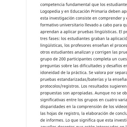
competencia fundamental que los estudiante
Logopedia y en Educación Primaria deben apr
esta investigación consiste en comprender y 
formativo universitario llevado a cabo para q
aprendan a aplicar pruebas lingüísticas. El p
tres fases: los estudiantes graban la aplicac
lingüísticas, los profesores enseñan el proce
otros estudiantes analizan y corrigen las pr
grupo de 200 participantes completa un cues
preguntas sobre las dificultades y desafíos e
idoneidad de la práctica. Se valora por sepa
pruebas estandarizadas/baterías y la enseñ
protocolos/registros. Los resultados sugieren
propuestas son apropiadas. Aunque no se ob
significativas entre los grupos en cuatro vari
disparidades en la comprensión de los vídeos
las hojas de registro, la elaboración de concl
de informes. Lo que significa que esta investi
aquellos docentes que estén interesados en l