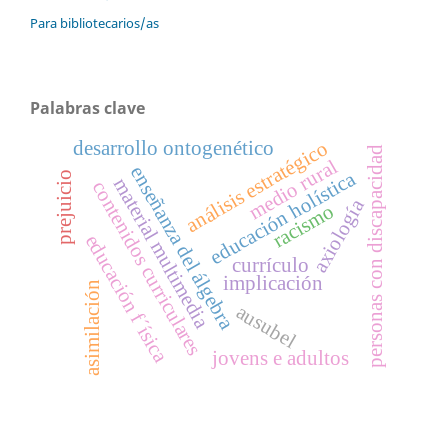
Para bibliotecarios/as
Palabras clave
desarrollo ontogenético
análisis estratégico
personas con discapacidad
medio rural
enseñanza del álgebra
educación holística
prejuicio
material multimedia
contenidos curriculares
axiología
racismo
educación f´ísica
currículo
implicación
asimilación
ausubel
jovens e adultos