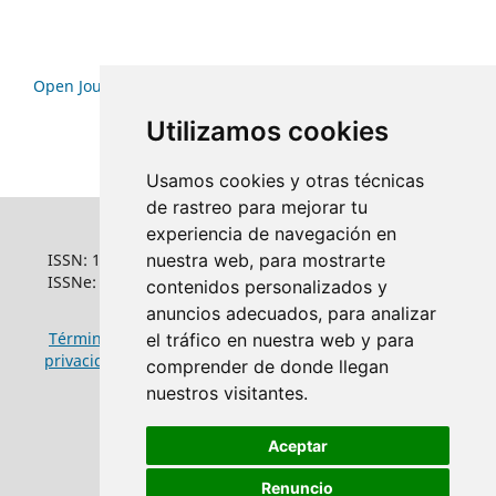
Open Journal Systems
Utilizamos cookies
Usamos cookies y otras técnicas
de rastreo para mejorar tu
experiencia de navegación en
ISSN: 1022-6508
nuestra web, para mostrarte
ISSNe: 1681-5653
contenidos personalizados y
anuncios adecuados, para analizar
Términos y condiciones de uso
|
Política de
el tráfico en nuestra web y para
privacidad
|
Política de cookies
comprender de donde llegan
nuestros visitantes.
Aceptar
Renuncio