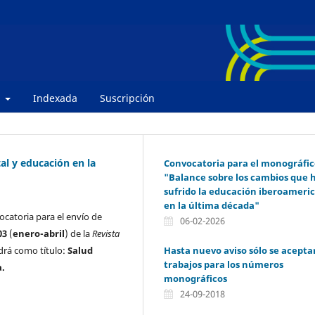
e
Indexada
Suscripción
l y educación en la
Convocatoria para el monográfi
"Balance sobre los cambios que 
sufrido la educación iberoameri
en la última década"
ocatoria para el envío de
06-02-2026
03
(
enero-abril
) de la
Revista
Hasta nuevo aviso sólo se acepta
drá como título:
Salud
trabajos para los números
a.
monográficos
24-09-2018