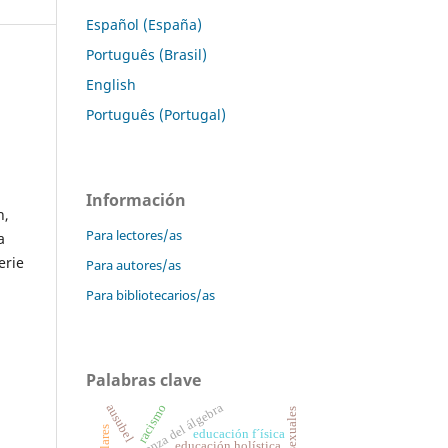
Español (España)
Português (Brasil)
English
Português (Portugal)
Información
n,
Para lectores/as
a
erie
Para autores/as
Para bibliotecarios/as
Palabras clave
enseñanza del álgebra
ausubel
racismo
educación f´ísica
educación holística