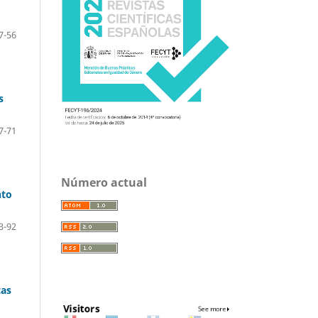
7-56
s
7-71
Número actual
nto
3-92
cas