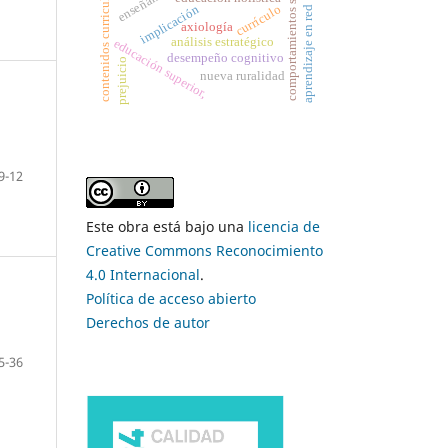
comportamientos sexuales
contenidos curriculares
implicación
currículo
aprendizaje en red
axiología
análisis estratégico
educación superior,
desempeño cognitivo
prejuicio
nueva ruralidad
9-12
Este obra está bajo una
licencia de
Creative Commons Reconocimiento
4.0 Internacional
.
Política de acceso abierto
Derechos de autor
5-36