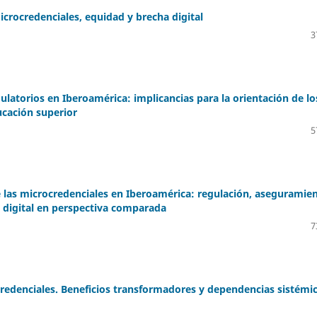
crocredenciales, equidad y brecha digital
3
ulatorios en Iberoamérica: implicancias para la orientación de lo
ucación superior
5
e las microcredenciales en Iberoamérica: regulación, aseguramie
a digital en perspectiva comparada
7
ocredenciales. Beneficios transformadores y dependencias sistémi