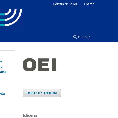
Boletín de la RIE
Entrar
Buscar
co
ha
cana
Enviar un artículo
rán
Idioma