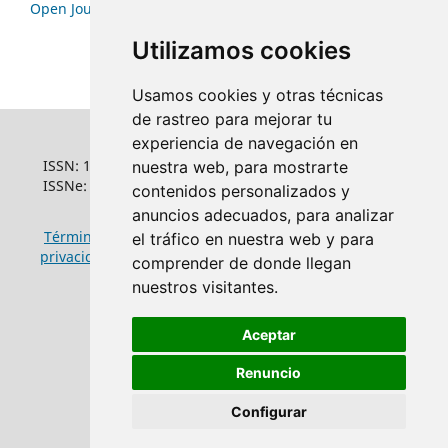
Open Journal Systems
Utilizamos cookies
Usamos cookies y otras técnicas
de rastreo para mejorar tu
experiencia de navegación en
ISSN: 1022-6508
nuestra web, para mostrarte
ISSNe: 1681-5653
contenidos personalizados y
anuncios adecuados, para analizar
Términos y condiciones de uso
|
Política de
el tráfico en nuestra web y para
privacidad
|
Política de cookies
comprender de donde llegan
nuestros visitantes.
Aceptar
Renuncio
Configurar