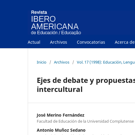
Actual
Archivos
Convocatorias
Acerca d
Inicio
/
Archivos
/
Vol. 17 (1998): Educación, Lengu
Ejes de debate y propuesta
intercultural
José Merino Fernández
Facultad de Educación de la Universidad Complutense 
Antonio Muñoz Sedano