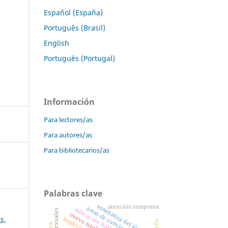
Español (España)
Português (Brasil)
English
Português (Portugal)
Información
Para lectores/as
Para autores/as
Para bibliotecarios/as
Palabras clave
enseñanza del álgebra
atención temprana
áreas de concimiento
educación holística
nueva ruralidad
s,
implicación