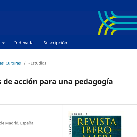
e
Indexada
Suscripción
as, Culturas
/
- Estudios
s de acción para una pedagogía
de Madrid, España.