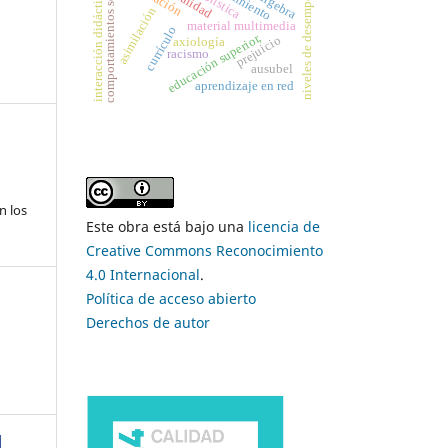
comportamientos sexuales
niveles de desempeño
interacción didáctica
asimilación
material multimedia
currículo
educación superior,
prejuicio
axiología
racismo
ausubel
aprendizaje en red
n los
Este obra está bajo una
licencia de
Creative Commons Reconocimiento
4.0 Internacional
.
Política de acceso abierto
Derechos de autor