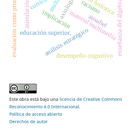
educación holística
evaluación como proceso
currículo
axiología
asimilación
enseñanza del álgebra
racismo
implicación
material multimedia
ausubel
análisis estratégico
educación superior,
desempeño cognitivo
Este obra está bajo una
licencia de Creative Commons
Reconocimiento 4.0 Internacional
.
Política de acceso abierto
Derechos de autor