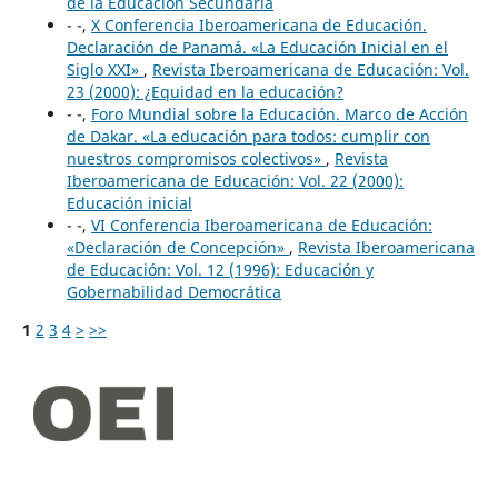
de la Educación Secundaria
- -,
X Conferencia Iberoamericana de Educación.
Declaración de Panamá. «La Educación Inicial en el
Siglo XXI»
,
Revista Iberoamericana de Educación: Vol.
23 (2000): ¿Equidad en la educación?
- -,
Foro Mundial sobre la Educación. Marco de Acción
de Dakar. «La educación para todos: cumplir con
nuestros compromisos colectivos»
,
Revista
Iberoamericana de Educación: Vol. 22 (2000):
Educación inicial
- -,
VI Conferencia Iberoamericana de Educación:
«Declaración de Concepción»
,
Revista Iberoamericana
de Educación: Vol. 12 (1996): Educación y
Gobernabilidad Democrática
1
2
3
4
>
>>