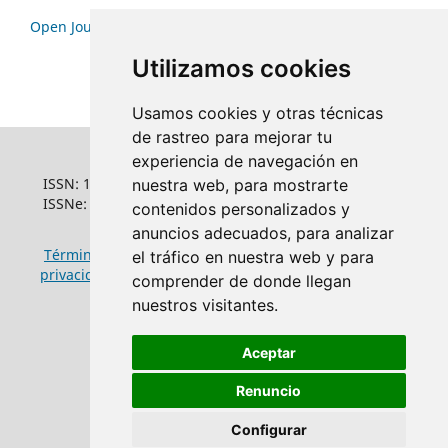
Open Journal Systems
Utilizamos cookies
Usamos cookies y otras técnicas
de rastreo para mejorar tu
experiencia de navegación en
ISSN: 1022-6508
nuestra web, para mostrarte
ISSNe: 1681-5653
contenidos personalizados y
anuncios adecuados, para analizar
Términos y condiciones de uso
|
Política de
el tráfico en nuestra web y para
privacidad
|
Política de cookies
comprender de donde llegan
nuestros visitantes.
Aceptar
Renuncio
Configurar