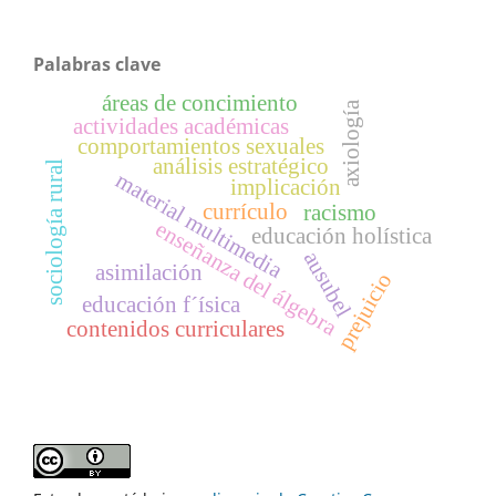
Palabras clave
áreas de concimiento
axiología
actividades académicas
comportamientos sexuales
análisis estratégico
sociología rural
material multimedia
implicación
currículo
racismo
enseñanza del álgebra
educación holística
ausubel
asimilación
prejuicio
educación f´ísica
contenidos curriculares