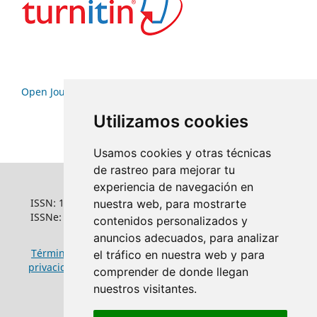
Open Journal Systems
Utilizamos cookies
Usamos cookies y otras técnicas
de rastreo para mejorar tu
experiencia de navegación en
ISSN: 1022-6508
nuestra web, para mostrarte
ISSNe: 1681-5653
contenidos personalizados y
anuncios adecuados, para analizar
Términos y condiciones de uso
|
Política de
el tráfico en nuestra web y para
privacidad
|
Política de cookies
comprender de donde llegan
nuestros visitantes.