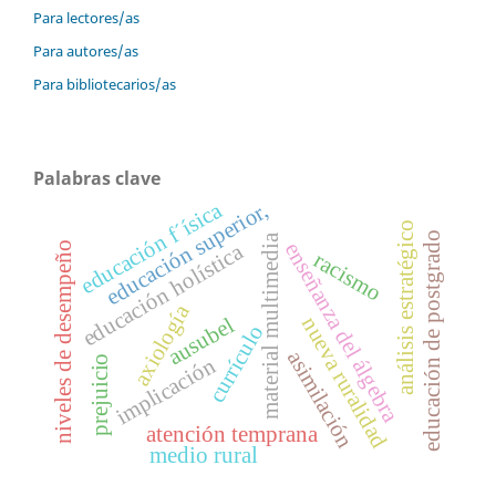
Para lectores/as
Para autores/as
Para bibliotecarios/as
Palabras clave
educación f´ísica
educación superior,
análisis estratégico
educación de postgrado
material multimedia
enseñanza del álgebra
educación holística
niveles de desempeño
racismo
axiología
ausubel
nueva ruralidad
currículo
asimilación
implicación
prejuicio
atención temprana
medio rural