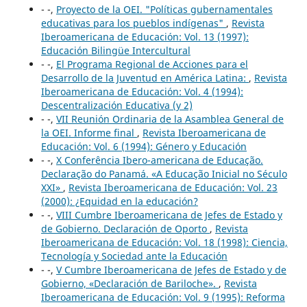
- -,
Proyecto de la OEI. "Políticas gubernamentales
educativas para los pueblos indígenas"
,
Revista
Iberoamericana de Educación: Vol. 13 (1997):
Educación Bilingüe Intercultural
- -,
El Programa Regional de Acciones para el
Desarrollo de la Juventud en América Latina:
,
Revista
Iberoamericana de Educación: Vol. 4 (1994):
Descentralización Educativa (y 2)
- -,
VII Reunión Ordinaria de la Asamblea General de
la OEI. Informe final
,
Revista Iberoamericana de
Educación: Vol. 6 (1994): Género y Educación
- -,
X Conferência Ibero-americana de Educação.
Declaração do Panamá. «A Educação Inicial no Século
XXI»
,
Revista Iberoamericana de Educación: Vol. 23
(2000): ¿Equidad en la educación?
- -,
VIII Cumbre Iberoamericana de Jefes de Estado y
de Gobierno. Declaración de Oporto
,
Revista
Iberoamericana de Educación: Vol. 18 (1998): Ciencia,
Tecnología y Sociedad ante la Educación
- -,
V Cumbre Iberoamericana de Jefes de Estado y de
Gobierno, «Declaración de Bariloche».
,
Revista
Iberoamericana de Educación: Vol. 9 (1995): Reforma