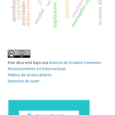
actividades académicas
acciones afirmativas
aprendizaje en red
desempeño cognitivo
análisis estratégico
prejuicio
implicación
ausubel
Este obra está bajo una
licencia de Creative Commons
Reconocimiento 4.0 Internacional
.
Política de acceso abierto
Derechos de autor