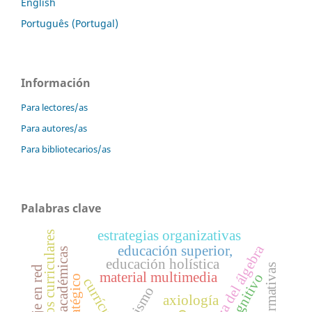
English
Português (Portugal)
Información
Para lectores/as
Para autores/as
Para bibliotecarios/as
Palabras clave
estrategias organizativas
contenidos curriculares
enseñanza del álgebra
educación superior,
educación holística
material multimedia
currículo
racismo
axiología