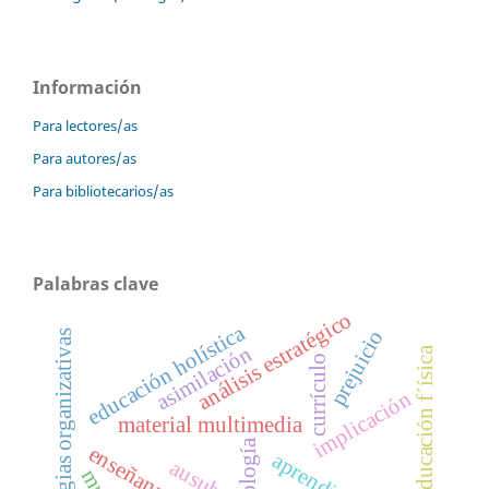
Información
Para lectores/as
Para autores/as
Para bibliotecarios/as
Palabras clave
análisis estratégico
educación holística
prejuicio
estrategias organizativas
asimilación
educación f´ísica
currículo
implicación
material multimedia
axiología
ausubel