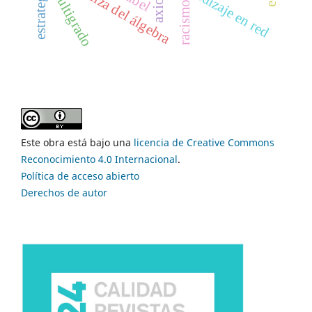
enseñanza del álgebra
aprendizaje en red
multigrado
racismo
Este obra está bajo una
licencia de Creative Commons
Reconocimiento 4.0 Internacional
.
Política de acceso abierto
Derechos de autor