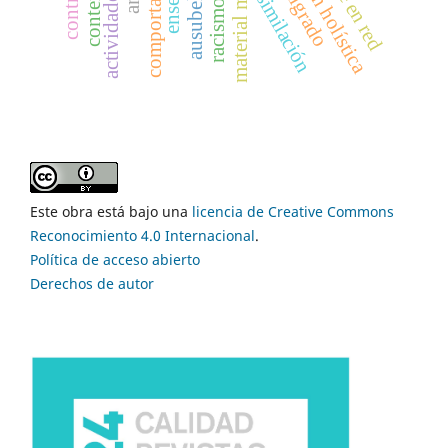
educación holística
multigrado
asimilación
ausubel
racismo
Este obra está bajo una
licencia de Creative Commons
Reconocimiento 4.0 Internacional
.
Política de acceso abierto
Derechos de autor