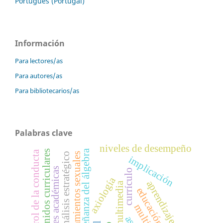
Português (Portugal)
Información
Para lectores/as
Para autores/as
Para bibliotecarios/as
Palabras clave
niveles de desempeño
enseñanza del álgebra
contenidos curriculares
control de la conducta
análisis estratégico
comportamientos sexuales
implicación
actividades académicas
currículo
axiología
aprendizaje en red
material multimedia