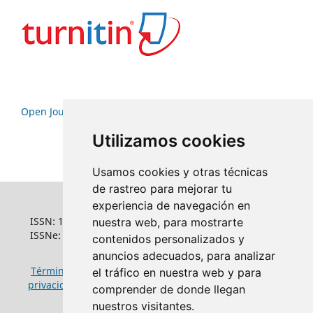
Open Journal Systems
Utilizamos cookies
Usamos cookies y otras técnicas
de rastreo para mejorar tu
experiencia de navegación en
ISSN: 1022-6508
nuestra web, para mostrarte
ISSNe: 1681-5653
contenidos personalizados y
anuncios adecuados, para analizar
Términos y condiciones de uso
|
Política de
el tráfico en nuestra web y para
privacidad
|
Política de cookies
comprender de donde llegan
nuestros visitantes.