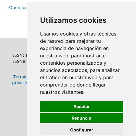
Open Journal Systems
Utilizamos cookies
Usamos cookies y otras técnicas
de rastreo para mejorar tu
experiencia de navegación en
ISSN: 1022-6508
nuestra web, para mostrarte
ISSNe: 1681-5653
contenidos personalizados y
anuncios adecuados, para analizar
Términos y condiciones de uso
|
Política de
el tráfico en nuestra web y para
privacidad
|
Política de cookies
comprender de donde llegan
nuestros visitantes.
Aceptar
Renuncio
Configurar