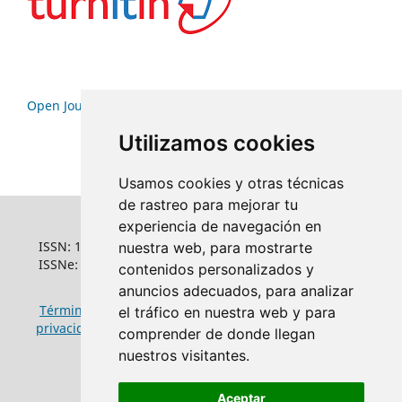
Open Journal Systems
Utilizamos cookies
Usamos cookies y otras técnicas
de rastreo para mejorar tu
experiencia de navegación en
ISSN: 1022-6508
nuestra web, para mostrarte
ISSNe: 1681-5653
contenidos personalizados y
anuncios adecuados, para analizar
Términos y condiciones de uso
|
Política de
el tráfico en nuestra web y para
privacidad
|
Política de cookies
comprender de donde llegan
nuestros visitantes.
Aceptar