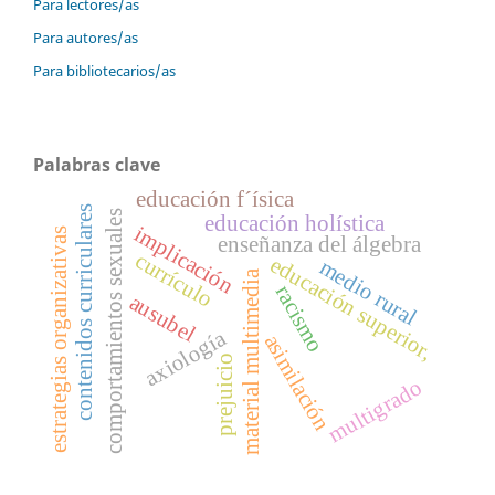
Para lectores/as
Para autores/as
Para bibliotecarios/as
Palabras clave
educación f´ísica
contenidos curriculares
comportamientos sexuales
educación holística
implicación
estrategias organizativas
enseñanza del álgebra
currículo
educación superior,
medio rural
material multimedia
racismo
ausubel
axiología
asimilación
prejuicio
multigrado