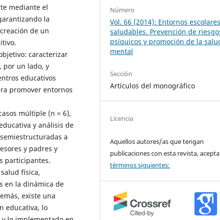
te mediante el
Número
 garantizando la
Vol. 66 (2014): Entornos escolare
 creación de un
saludables. Prevención de riesgo
psíquicos y promoción de la salu
tivo.
mental
bjetivo: caracterizar
 por un lado, y
Sección
entros educativos
Artículos del monográfico
ara promover entornos
asos múltiple (n = 6),
Licencia
educativa y análisis de
s semiestructuradas a
Aquellos autores/as que tengan
fesores y padres y
publicaciones con esta revista, acepta
 participantes.
términos siguientes:
salud física,
s en la dinámica de
demás, existe una
n educativa, lo
s y lo implementado en