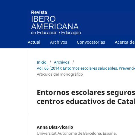
Actual
Archivos
Convocatorias
Acerca d
Inicio
/
Archivos
/
Vol. 66 (2014): Entornos escolares saludables. Prevenc
Artículos del monográfico
Entornos escolares seguros
centros educativos de Cata
Anna Díaz-Vicario
Universitat Autònoma de Barcelona, España.