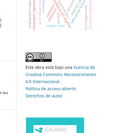
material multimedia
actividades académicas
evaluación como proceso
estrategias organizativas
educación holística
enseñanza del álgebra
acciones afirmativas
axiología
ausubel
implicación
currículo
sociología rural
prejuicio
s
racismo
s
d
medio rural
Este obra está bajo una
licencia de
Creative Commons Reconocimiento
4.0 Internacional
.
Política de acceso abierto
n los
Derechos de autor