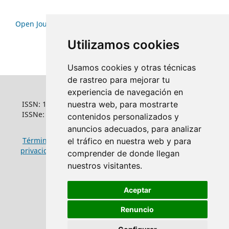
Open Journal Systems
Utilizamos cookies
Usamos cookies y otras técnicas
de rastreo para mejorar tu
experiencia de navegación en
ISSN: 1022-6508
nuestra web, para mostrarte
ISSNe: 1681-5653
contenidos personalizados y
anuncios adecuados, para analizar
Términos y condiciones de uso
|
Política de
el tráfico en nuestra web y para
privacidad
|
Política de cookies
comprender de donde llegan
nuestros visitantes.
Aceptar
Renuncio