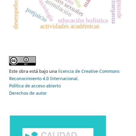
desempeño cognitivo
asimilación
axiología
prejuicio
educación holística
actividades académicas
Este obra está bajo una
licencia de Creative Commons
Reconocimiento 4.0 Internacional
.
Política de acceso abierto
Derechos de autor