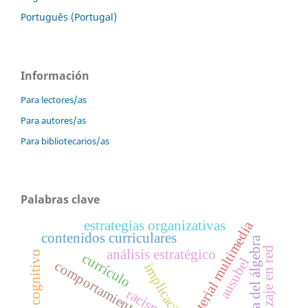
Português (Portugal)
Información
Para lectores/as
Para autores/as
Para bibliotecarios/as
Palabras clave
estrategias organizativas
material multimedia
contenidos curriculares
enseñanza del álgebra
aprendizaje en red
análisis estratégico
currículo
ausubel
comportamientos sexuales
implicación
racismo