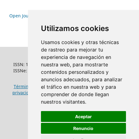
Open Journal Systems
Utilizamos cookies
Usamos cookies y otras técnicas
de rastreo para mejorar tu
experiencia de navegación en
ISSN: 1022-6508
nuestra web, para mostrarte
ISSNe: 1681-5653
contenidos personalizados y
anuncios adecuados, para analizar
Términos y condiciones de uso
|
Política de
el tráfico en nuestra web y para
privacidad
|
Política de cookies
comprender de donde llegan
nuestros visitantes.
Aceptar
Renuncio