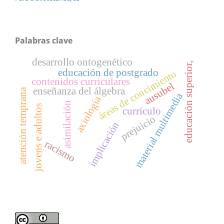
Palabras clave
desarrollo ontogenético
educación superior,
educación de postgrado
áreas de concimiento
contenidos curriculares
ausubel
enseñanza del álgebra
atención temprana
material multimedia
axiología
asimilación
jovens e adultos
currículo
prejuicio
implicación
racismo