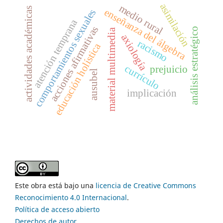
asimilación
medio rural
actividades académicas
enseñanza del álgebra
comportamientos sexuales
atención temprana
acciones afirmativas
análisis estratégico
material multimedia
axiología
racismo
educación holística
currículo
prejuicio
ausubel
implicación
Este obra está bajo una
licencia de Creative Commons
Reconocimiento 4.0 Internacional
.
Política de acceso abierto
Derechos de autor