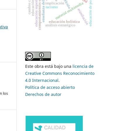
cambio climático
enseñanza del álgebra
comportamientos sexuales
educación de postgrado
educación f´ísica
currículo
educación superior,
material multimedia
implicación
racismo
asimilación
educación holística
análisis estratégico
tiva
Este obra está bajo una
licencia de
Creative Commons Reconocimiento
4.0 Internacional
.
Política de acceso abierto
n los
Derechos de autor