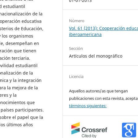
01-01-2013
 estudiantil
nacionalización de la
Número
ooperación educativa
Vol. 61 (2013): Cooperación educa
sterios de Educación,
iberoamericana
 y los organismos
dole, desempeñan en
Sección
ración que tienen
Artículos del monográfico
ción terciaria.
ilidad estudiantil
nalización de la
Licencia
ica y la integración
ra la mejora de la
Aquellos autores/as que tengan
eres y la
publicaciones con esta revista, acepta
onocimientos que
términos siguientes:
países participantes.
sobre el papel que la
los últimos años