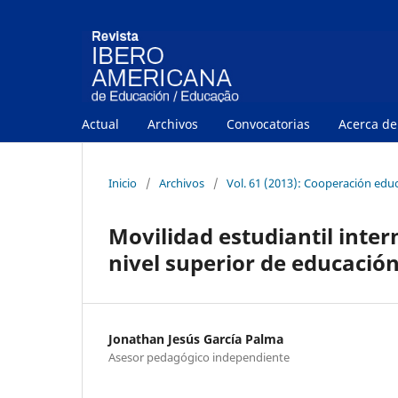
Actual
Archivos
Convocatorias
Acerca d
Inicio
/
Archivos
/
Vol. 61 (2013): Cooperación edu
Movilidad estudiantil inter
nivel superior de educació
Jonathan Jesús García Palma
Asesor pedagógico independiente