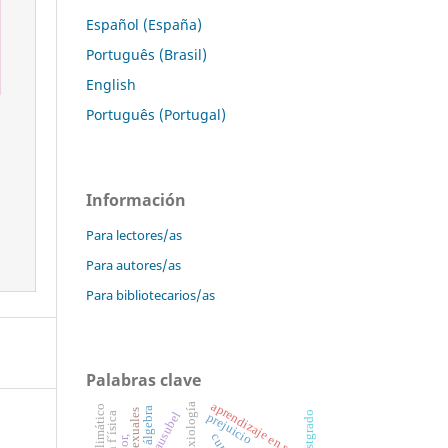
Español (España)
Português (Brasil)
English
Português (Portugal)
Información
Para lectores/as
Para autores/as
Para bibliotecarios/as
Palabras clave
aprendizaje en red
axiología
ausubel
prejuicio