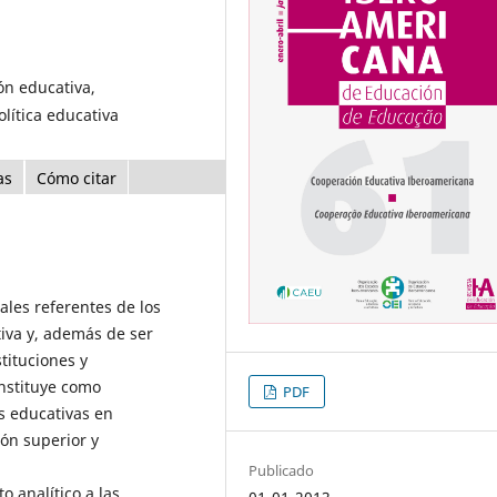
ón educativa,
olítica educativa
as
Cómo citar
ales referentes de los
iva y, además de ser
tituciones y
nstituye como
PDF
s educativas en
ión superior y
Publicado
o analítico a las