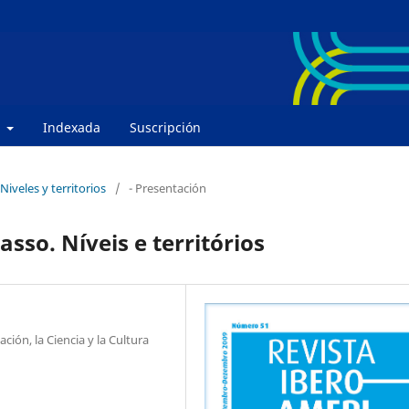
e
Indexada
Suscripción
 Niveles y territorios
/
- Presentación
sso. Níveis e territórios
ión, la Ciencia y la Cultura