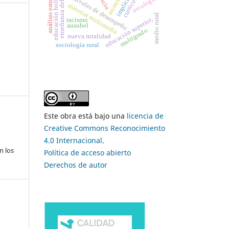
enseñanza del álgebra
análisis estratégico
asimilación
implicación
educación holística
currículo
axiología
niveles de desempeño
material multimedia
medio rural
educación superior,
racismo
ausubel
multigrado
nueva ruralidad
sociología rural
Este obra está bajo una
licencia de
Creative Commons Reconocimiento
4.0 Internacional
.
n los
Política de acceso abierto
Derechos de autor