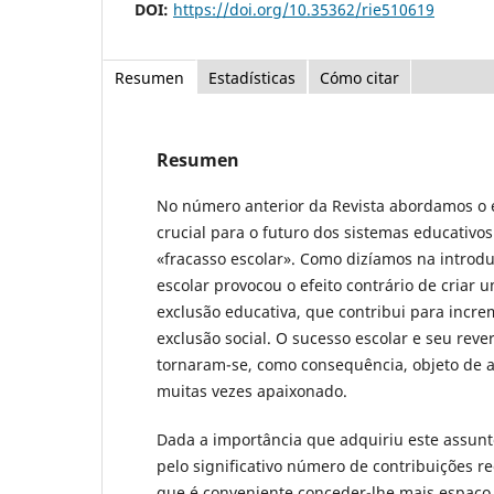
DOI:
https://doi.org/10.35362/rie510619
Resumen
Estadísticas
Cómo citar
Resumen
No número anterior da Revista abordamos o
crucial para o futuro dos sistemas educativos
«fracasso escolar». Como dizíamos na introd
escolar provocou o efeito contrário de criar 
exclusão educativa, que contribui para incre
exclusão social. O sucesso escolar e seu rever
tornaram-se, como consequência, objeto de a
muitas vezes apaixonado.
Dada a importância que adquiriu este assun
pelo significativo número de contribuições 
que é conveniente conceder-lhe mais espaço 