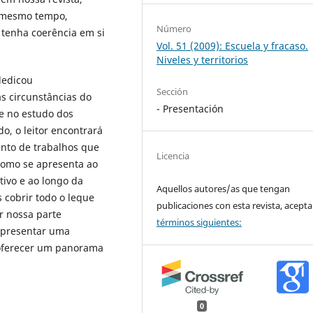
 mesmo tempo,
Número
tenha coerência em si
Vol. 51 (2009): Escuela y fracaso.
Niveles y territorios
dedicou
Sección
s circunstâncias do
- Presentación
se no estudo dos
do, o leitor encontrará
nto de trabalhos que
Licencia
 como se apresenta ao
tivo e ao longo da
Aquellos autores/as que tengan
cobrir todo o leque
publicaciones con esta revista, acepta
r nossa parte
términos siguientes:
apresentar uma
 oferecer um panorama
0