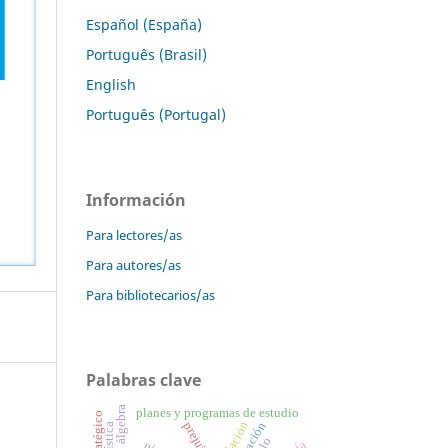
Español (España)
Português (Brasil)
English
Português (Portugal)
Información
Para lectores/as
Para autores/as
Para bibliotecarios/as
Palabras clave
planes y programas de estudio
prejuicio