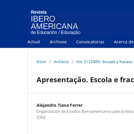
Actual
Archivos
Convocatorias
Acerca d
Inicio
/
Archivos
/
Vol. 51 (2009): Escuela y fracaso.
Apresentação. Escola e fraca
Alejandro Tiana Ferrer
Organización de Estados Iberoamericanos para la Educac
(OEI)