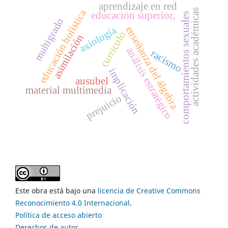
aprendizaje en red
actividades académicas
educación holística
educación superior,
comportamientos sexuales
multigrado
axiología
enseñanza del álgebra
currículo
asimilación
análisis estratégico
racismo
implicación
ausubel
material multimedia
prejuicio
Este obra está bajo una
licencia de Creative Commons
Reconocimiento 4.0 Internacional
.
Política de acceso abierto
Derechos de autor