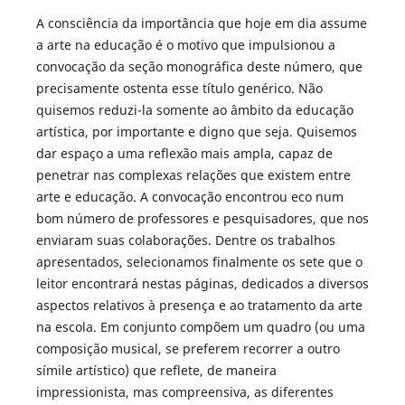
A consciência da importância que hoje em dia assume
a arte na educação é o motivo que impulsionou a
convocação da seção monográfica deste número, que
precisamente ostenta esse título genérico. Não
quisemos reduzi-la somente ao âmbito da educação
artística, por importante e digno que seja. Quisemos
dar espaço a uma reflexão mais ampla, capaz de
penetrar nas complexas relações que existem entre
arte e educação. A convocação encontrou eco num
bom número de professores e pesquisadores, que nos
enviaram suas colaborações. Dentre os trabalhos
apresentados, selecionamos finalmente os sete que o
leitor encontrará nestas páginas, dedicados a diversos
aspectos relativos à presença e ao tratamento da arte
na escola. Em conjunto compõem um quadro (ou uma
composição musical, se preferem recorrer a outro
símile artístico) que reflete, de maneira
impressionista, mas compreensiva, as diferentes