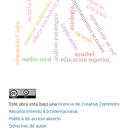
comportamientos sexuales
asimilación
prejuicio
educación holística
material multimedia
currículo
axiología
aprendizaje en red
análisis estratégico
educación f´ísica
implicación
racismo
ausubel
medio rural
educación superior,
Este obra está bajo una
licencia de Creative Commons
Reconocimiento 4.0 Internacional
.
Política de acceso abierto
Derechos de autor