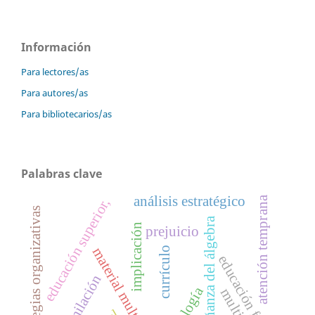
Información
Para lectores/as
Para autores/as
Para bibliotecarios/as
Palabras clave
análisis estratégico
atención temprana
educación superior,
estrategias organizativas
enseñanza del álgebra
implicación
prejuicio
currículo
material multimedia
educación f´ísica
asimilación
axiología