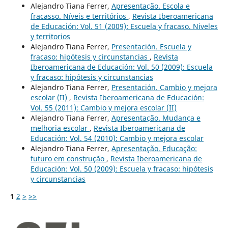
Alejandro Tiana Ferrer,
Apresentação. Escola e
fracasso. Níveis e territórios
,
Revista Iberoamericana
de Educación: Vol. 51 (2009): Escuela y fracaso. Niveles
y territorios
Alejandro Tiana Ferrer,
Presentación. Escuela y
fracaso: hipótesis y circunstancias
,
Revista
Iberoamericana de Educación: Vol. 50 (2009): Escuela
y fracaso: hipótesis y circunstancias
Alejandro Tiana Ferrer,
Presentación. Cambio y mejora
escolar (II)
,
Revista Iberoamericana de Educación:
Vol. 55 (2011): Cambio y mejora escolar (II)
Alejandro Tiana Ferrer,
Apresentação. Mudança e
melhoria escolar
,
Revista Iberoamericana de
Educación: Vol. 54 (2010): Cambio y mejora escolar
Alejandro Tiana Ferrer,
Apresentação. Educação:
futuro em construção
,
Revista Iberoamericana de
Educación: Vol. 50 (2009): Escuela y fracaso: hipótesis
y circunstancias
1
2
>
>>