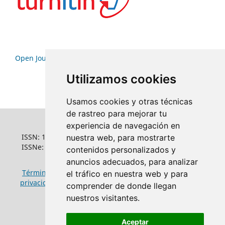
Open Journal Systems
Utilizamos cookies
Usamos cookies y otras técnicas
de rastreo para mejorar tu
experiencia de navegación en
ISSN: 1022-6508
nuestra web, para mostrarte
ISSNe: 1681-5653
contenidos personalizados y
anuncios adecuados, para analizar
Términos y condiciones de uso
|
Política de
el tráfico en nuestra web y para
privacidad
|
Política de cookies
comprender de donde llegan
nuestros visitantes.
Aceptar