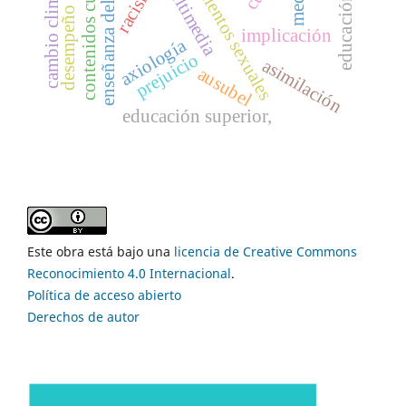
comportamientos sexuales
contenidos curriculares
desempeño cognitivo
enseñanza del álgebra
cambio climático
racismo
implicación
axiología
prejuicio
asimilación
ausubel
educación superior,
Este obra está bajo una
licencia de Creative Commons
Reconocimiento 4.0 Internacional
.
Política de acceso abierto
Derechos de autor