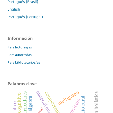
Português (Brasil)
English
Português (Portugal)
Información
Para lectores/as
Para autores/as
Para bibliotecarios/as
Palabras clave
multigrado
material multimedia
educación holística
medio rural
currículo